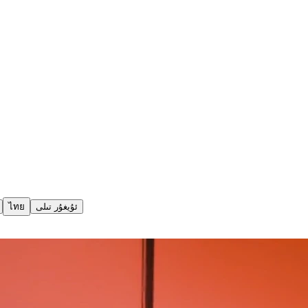
ไทย
ئۇيغۇر تىلى