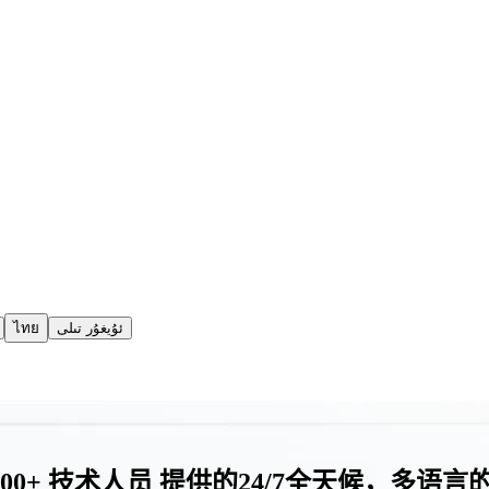
ไทย
ئۇيغۇر تىلى
300+ 技术人员 提供的24/7全天候，多语